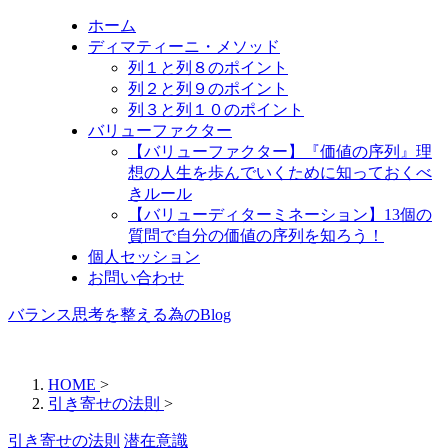
ホーム
ディマティーニ・メソッド
列１と列８のポイント
列２と列９のポイント
列３と列１０のポイント
バリューファクター
【バリューファクター】『価値の序列』理
想の人生を歩んでいくために知っておくべ
きルール
【バリューディターミネーション】13個の
質問で自分の価値の序列を知ろう！
個人セッション
お問い合わせ
バランス思考を整える為のBlog
HOME
>
引き寄せの法則
>
引き寄せの法則
潜在意識