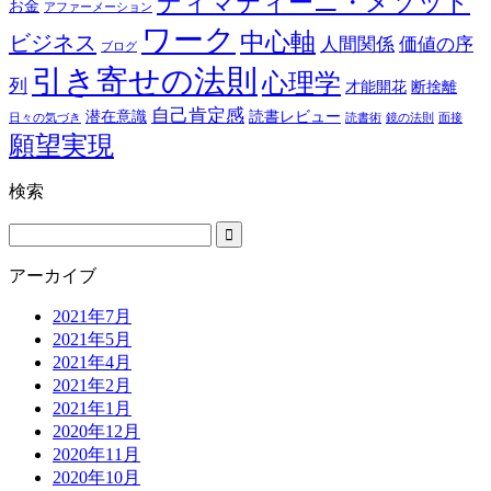
ディマティーニ・メソッド
お金
アファーメーション
ワーク
中心軸
ビジネス
人間関係
価値の序
ブログ
引き寄せの法則
心理学
列
才能開花
断捨離
自己肯定感
潜在意識
読書レビュー
日々の気づき
読書術
鏡の法則
面接
願望実現
検索
アーカイブ
2021年7月
2021年5月
2021年4月
2021年2月
2021年1月
2020年12月
2020年11月
2020年10月