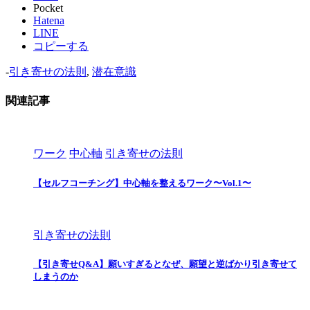
Pocket
Hatena
LINE
コピーする
-
引き寄せの法則
,
潜在意識
関連記事
ワーク
中心軸
引き寄せの法則
【セルフコーチング】中心軸を整えるワーク〜Vol.1〜
引き寄せの法則
【引き寄せQ&A】願いすぎるとなぜ、願望と逆ばかり引き寄せて
しまうのか