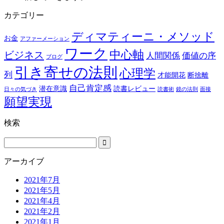
カテゴリー
ディマティーニ・メソッド
お金
アファーメーション
ワーク
中心軸
ビジネス
人間関係
価値の序
ブログ
引き寄せの法則
心理学
列
才能開花
断捨離
自己肯定感
潜在意識
読書レビュー
日々の気づき
読書術
鏡の法則
面接
願望実現
検索
アーカイブ
2021年7月
2021年5月
2021年4月
2021年2月
2021年1月