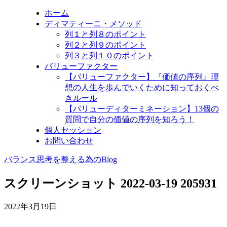
ホーム
ディマティーニ・メソッド
列１と列８のポイント
列２と列９のポイント
列３と列１０のポイント
バリューファクター
【バリューファクター】『価値の序列』理
想の人生を歩んでいくために知っておくべ
きルール
【バリューディターミネーション】13個の
質問で自分の価値の序列を知ろう！
個人セッション
お問い合わせ
バランス思考を整える為のBlog
スクリーンショット 2022-03-19 205931
2022年3月19日