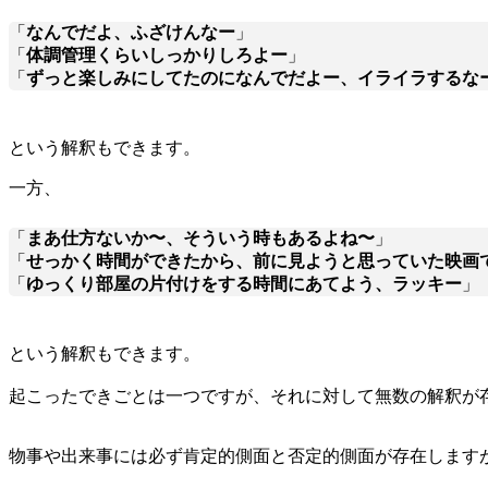
「
なんでだよ、ふざけんなー
」
「
体調管理くらいしっかりしろよー
」
「
ずっと楽しみにしてたのになんでだよー、イライラするな
という解釈もできます。
一方、
「
まあ仕方ないか〜、そういう時もあるよね〜
」
「
せっかく時間ができたから、前に見ようと思っていた映画
「
ゆっくり部屋の片付けをする時間にあてよう、ラッキー
」
という解釈もできます。
起こったできごとは一つですが、それに対して無数の解釈が
物事や出来事には必ず肯定的側面と否定的側面が存在します