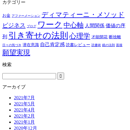
カテゴリー
ディマティーニ・メソッド
お金
アファーメーション
ワーク
中心軸
ビジネス
人間関係
価値の序
ブログ
引き寄せの法則
心理学
列
才能開花
断捨離
自己肯定感
潜在意識
読書レビュー
日々の気づき
読書術
鏡の法則
面接
願望実現
検索
アーカイブ
2021年7月
2021年5月
2021年4月
2021年2月
2021年1月
2020年12月