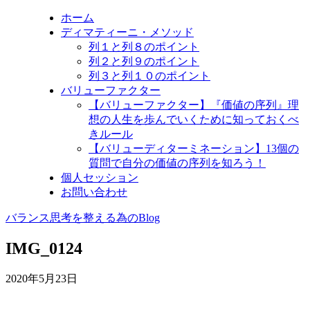
ホーム
ディマティーニ・メソッド
列１と列８のポイント
列２と列９のポイント
列３と列１０のポイント
バリューファクター
【バリューファクター】『価値の序列』理
想の人生を歩んでいくために知っておくべ
きルール
【バリューディターミネーション】13個の
質問で自分の価値の序列を知ろう！
個人セッション
お問い合わせ
バランス思考を整える為のBlog
IMG_0124
2020年5月23日