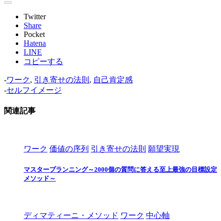
Twitter
Share
Pocket
Hatena
LINE
コピーする
-
ワーク
,
引き寄せの法則
,
自己肯定感
-
セルフイメージ
関連記事
ワーク
価値の序列
引き寄せの法則
願望実現
マスタープランニング～2000個の質問に答える至上最強の目標設定
メソッド～
ディマティーニ・メソッド
ワーク
中心軸