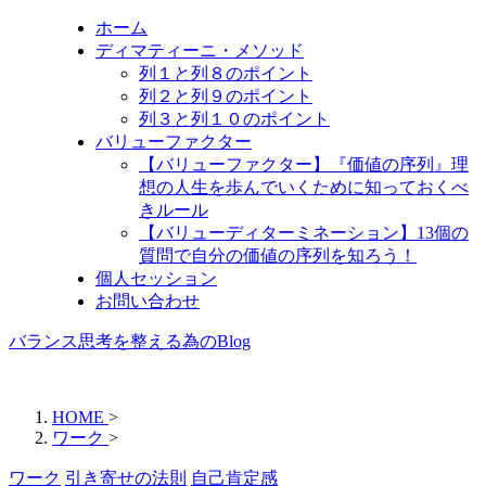
ホーム
ディマティーニ・メソッド
列１と列８のポイント
列２と列９のポイント
列３と列１０のポイント
バリューファクター
【バリューファクター】『価値の序列』理
想の人生を歩んでいくために知っておくべ
きルール
【バリューディターミネーション】13個の
質問で自分の価値の序列を知ろう！
個人セッション
お問い合わせ
バランス思考を整える為のBlog
HOME
>
ワーク
>
ワーク
引き寄せの法則
自己肯定感