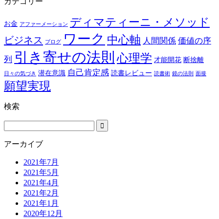
カテゴリー
ディマティーニ・メソッド
お金
アファーメーション
ワーク
中心軸
ビジネス
人間関係
価値の序
ブログ
引き寄せの法則
心理学
列
才能開花
断捨離
自己肯定感
潜在意識
読書レビュー
日々の気づき
読書術
鏡の法則
面接
願望実現
検索
アーカイブ
2021年7月
2021年5月
2021年4月
2021年2月
2021年1月
2020年12月