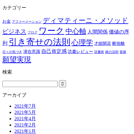
カテゴリー
ディマティーニ・メソッド
お金
アファーメーション
ワーク
中心軸
ビジネス
人間関係
価値の序
ブログ
引き寄せの法則
心理学
列
才能開花
断捨離
自己肯定感
潜在意識
読書レビュー
日々の気づき
読書術
鏡の法則
面接
願望実現
検索
アーカイブ
2021年7月
2021年5月
2021年4月
2021年2月
2021年1月