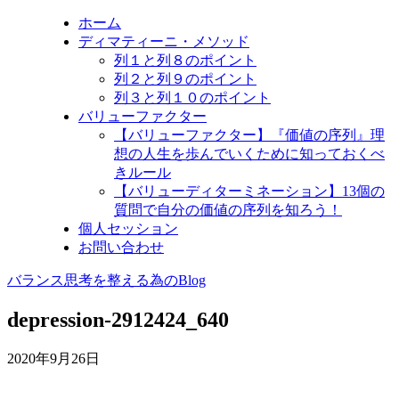
ホーム
ディマティーニ・メソッド
列１と列８のポイント
列２と列９のポイント
列３と列１０のポイント
バリューファクター
【バリューファクター】『価値の序列』理
想の人生を歩んでいくために知っておくべ
きルール
【バリューディターミネーション】13個の
質問で自分の価値の序列を知ろう！
個人セッション
お問い合わせ
バランス思考を整える為のBlog
depression-2912424_640
2020年9月26日