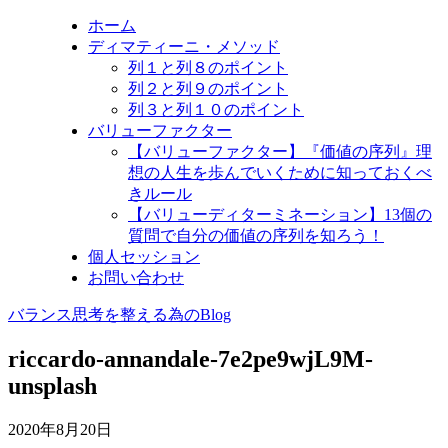
ホーム
ディマティーニ・メソッド
列１と列８のポイント
列２と列９のポイント
列３と列１０のポイント
バリューファクター
【バリューファクター】『価値の序列』理
想の人生を歩んでいくために知っておくべ
きルール
【バリューディターミネーション】13個の
質問で自分の価値の序列を知ろう！
個人セッション
お問い合わせ
バランス思考を整える為のBlog
riccardo-annandale-7e2pe9wjL9M-
unsplash
2020年8月20日