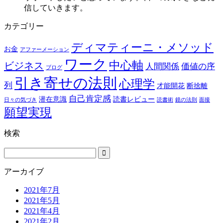
信していきます。
カテゴリー
ディマティーニ・メソッド
お金
アファーメーション
ワーク
中心軸
ビジネス
人間関係
価値の序
ブログ
引き寄せの法則
心理学
列
才能開花
断捨離
自己肯定感
潜在意識
読書レビュー
日々の気づき
読書術
鏡の法則
面接
願望実現
検索
アーカイブ
2021年7月
2021年5月
2021年4月
2021年2月