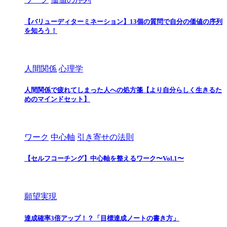
【バリューディターミネーション】13個の質問で自分の価値の序列
を知ろう！
人間関係
心理学
人間関係で疲れてしまった人への処方箋【より自分らしく生きるた
めのマインドセット】
ワーク
中心軸
引き寄せの法則
【セルフコーチング】中心軸を整えるワーク〜Vol.1〜
願望実現
達成確率3倍アップ！？「目標達成ノートの書き方」