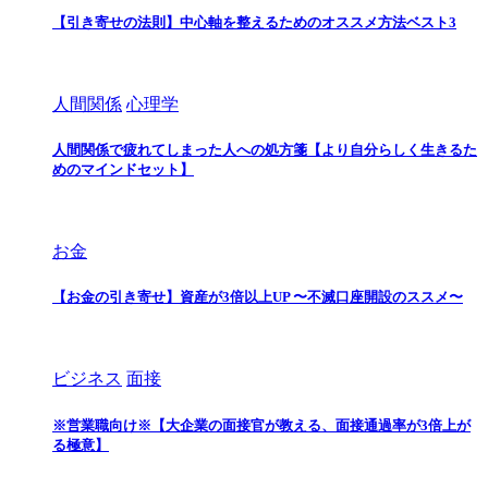
【引き寄せの法則】中心軸を整えるためのオススメ方法ベスト3
人間関係
心理学
人間関係で疲れてしまった人への処方箋【より自分らしく生きるた
めのマインドセット】
お金
【お金の引き寄せ】資産が3倍以上UP 〜不滅口座開設のススメ〜
ビジネス
面接
※営業職向け※【大企業の面接官が教える、面接通過率が3倍上が
る極意】