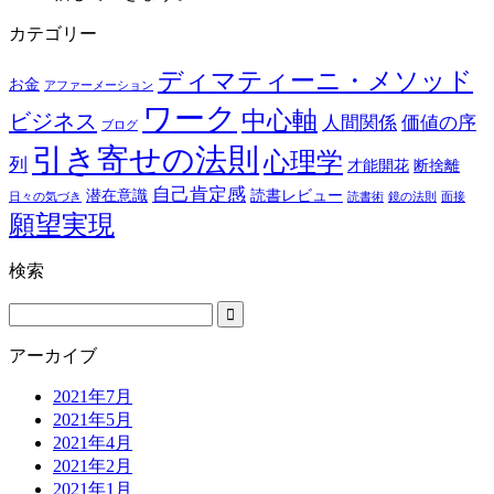
カテゴリー
ディマティーニ・メソッド
お金
アファーメーション
ワーク
中心軸
ビジネス
人間関係
価値の序
ブログ
引き寄せの法則
心理学
列
才能開花
断捨離
自己肯定感
潜在意識
読書レビュー
日々の気づき
読書術
鏡の法則
面接
願望実現
検索
アーカイブ
2021年7月
2021年5月
2021年4月
2021年2月
2021年1月