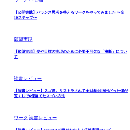
【公開実践】バランス思考を整えるワークをやってみました 〜全
10ステップ〜
願望実現
【願望実現】夢や目標の実現のために必要不可欠な「決断」につい
て
読書レビュー
【読書レビュー】スゴ運。リストラされて全財産4419円だった僕が
宝くじで6億当てたスゴい方法
ワーク
読書レビュー