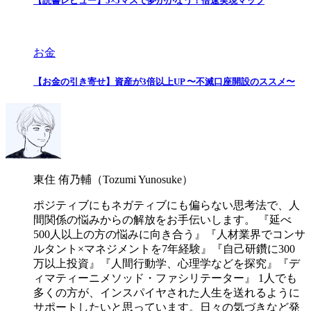
【読書レビュー】5×5マスで夢がかなう！倍速実現マップ
お金
【お金の引き寄せ】資産が3倍以上UP 〜不滅口座開設のススメ〜
東住 侑乃輔（Tozumi Yunosuke）
ポジティブにもネガティブにも偏らない思考法で、人
間関係の悩みからの解放をお手伝いします。 『延べ
500人以上の方の悩みに向き合う』『人材業界でコンサ
ルタント×マネジメントを7年経験』『自己研鑽に300
万以上投資』『人間行動学、心理学などを探究』『デ
ィマティーニメソッド・ファシリテーター』 1人でも
多くの方が、インスパイヤされた人生を送れるように
サポートしたいと思っています。日々の気づきなど発