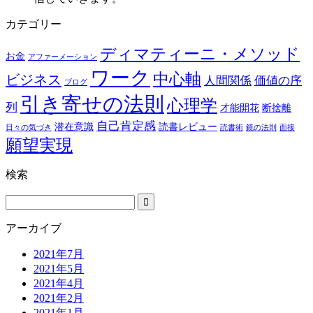
カテゴリー
ディマティーニ・メソッド
お金
アファーメーション
ワーク
中心軸
ビジネス
人間関係
価値の序
ブログ
引き寄せの法則
心理学
列
才能開花
断捨離
自己肯定感
潜在意識
読書レビュー
日々の気づき
読書術
鏡の法則
面接
願望実現
検索
アーカイブ
2021年7月
2021年5月
2021年4月
2021年2月
2021年1月