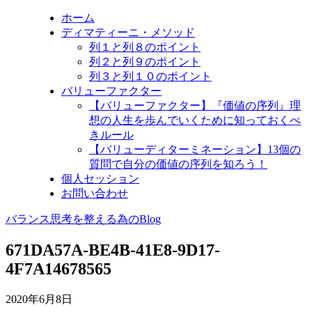
ホーム
ディマティーニ・メソッド
列１と列８のポイント
列２と列９のポイント
列３と列１０のポイント
バリューファクター
【バリューファクター】『価値の序列』理
想の人生を歩んでいくために知っておくべ
きルール
【バリューディターミネーション】13個の
質問で自分の価値の序列を知ろう！
個人セッション
お問い合わせ
バランス思考を整える為のBlog
671DA57A-BE4B-41E8-9D17-
4F7A14678565
2020年6月8日