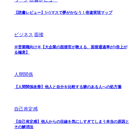
【読書レビュー】5×5マスで夢がかなう！倍速実現マップ
ビジネス
面接
※営業職向け※【大企業の面接官が教える、面接通過率が3倍上が
る極意】
人間関係
【人間関係改善】他人と自分を比較する癖のある人への処方箋
自己肯定感
【自己肯定感】他人からの目線を気にしすぎてしまう本当の原因と
その解消法